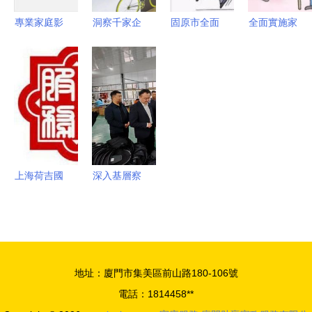
些
專業家庭影
洞察千家企
固原市全面
全面實施家
院聲學設計
業，揭秘當
推進家庭醫
庭醫生簽約
匠心品質，
下最流行的
生簽約服
服務，構筑
視覺盛宴與
浴室柜新風
務，2020
健康中國新
貼心服務全
尚
年基本實現
基石
解析
全覆蓋
上海荷吉國
深入基層察
際家庭服務
實情 精準
中心 多元
監督促振興
化服務的未
——駐局紀
列明居民服
檢監察組組
地址：廈門市集美區前山路180-106號
務業典范
長康紅赴豐
電話：1814458**
景村調研鄉