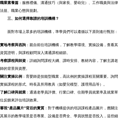
職業素養篇
：服務禮儀、溝通技巧（與家長、嬰幼兒）、工作職責與法律
法規、職業心態與規劃。
三、如何選擇靠譜的培訓機構？
面對市場上眾多的培訓機構，準學員們可以遵循以下原則進行甄別：
實地考察與咨詢
：親自前往培訓機構，了解教學環境、實操設備，查看其
資質證明，與課程顧問深入溝通課程細節。
考察課程與師資
：詳細詢問課程大綱、課時安排、教材內容，了解主講老
師的背景與資歷。
關注實操比例
：育嬰師是技能型職業，高比例的實操課程至關重要。詢問
實操課程的形式、時長及所用教具（如嬰兒模型、護理用品等）。
了解口碑與就業
：通過老學員評價、行業口碑、往期學員就業率及就業單
位反饋來評估培訓效果。
審視“產品圖片”背后的實質
：對于機構提供的培訓課程產品圖片，應關注
其展示的教學場景是否專業、設備是否齊全、學員狀態是否投入，這些細