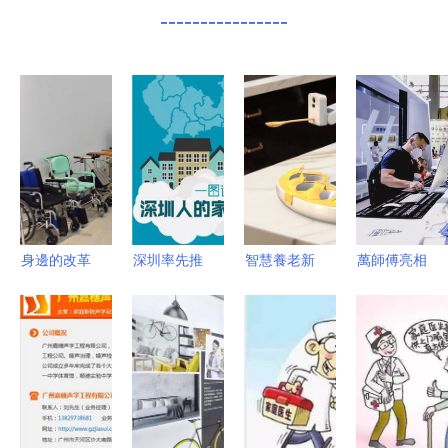
----------------
身邊的改革
深圳率先推
智慧養老新
萬師傅亮相
故事 | 長期
出家庭醫生
科技產品
第23屆建博
護理保險讓
服務規范，
深圳“喂飯
會 家居售
更多人“老
明天起實
機器人”為
后服務產品
有所護”家
施！關于家
億萬家庭帶
引領行業新
庭服務解憂
庭醫生，你
來福音
趨勢
需要了解這