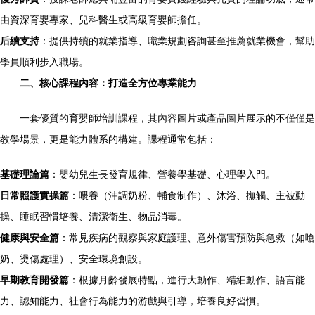
由資深育嬰專家、兒科醫生或高級育嬰師擔任。
后續支持
：提供持續的就業指導、職業規劃咨詢甚至推薦就業機會，幫助
學員順利步入職場。
二、核心課程內容：打造全方位專業能力
一套優質的育嬰師培訓課程，其內容圖片或產品圖片展示的不僅僅是
教學場景，更是能力體系的構建。課程通常包括：
基礎理論篇
：嬰幼兒生長發育規律、營養學基礎、心理學入門。
日常照護實操篇
：喂養（沖調奶粉、輔食制作）、沐浴、撫觸、主被動
操、睡眠習慣培養、清潔衛生、物品消毒。
健康與安全篇
：常見疾病的觀察與家庭護理、意外傷害預防與急救（如嗆
奶、燙傷處理）、安全環境創設。
早期教育開發篇
：根據月齡發展特點，進行大動作、精細動作、語言能
力、認知能力、社會行為能力的游戲與引導，培養良好習慣。